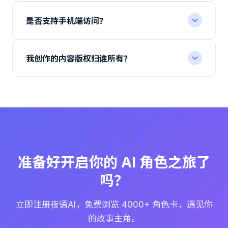
当然可以。进入「创作中心」，使用可视化编辑器即
在平台内查看实时列表。
可设定人物背景、世界观、提示词与开场白。完成后
是否支持手机端访问？
一键发布，作品将进入社区供其他用户发现、互动与
支持。夜语AI 提供网页端、移动端浏览器以及 PWA
收藏。
三种访问方式，登录同一账号即可在任意设备之间无
我创作的内容版权归谁所有？
缝同步对话进度、收藏列表与创作草稿。
你所原创的角色卡、世界设定与对白文本，著作权归
创作者本人所有。平台仅获得在符合条款范围内的展
示与传播授权，详情请查看「服务条款」与「版权声
明」。
准备好开启你的 AI 角色之旅了
吗？
立即注册夜语AI，免费浏览 4000+ 角色卡，遇见你
的故事主角。