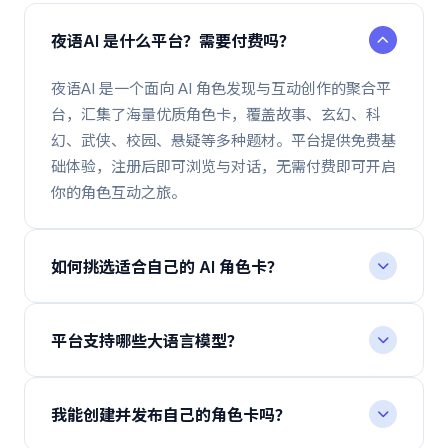
夜语AI 是什么平台？需要付费吗？
夜语AI 是一个面向 AI 角色发现与互动创作的聚合平
台，汇集了海量优质角色卡，覆盖故事、玄幻、科
幻、武侠、校园、悬疑等多种题材。平台提供免费基
础体验，注册后即可浏览与对话，无需付费即可开启
你的角色互动之旅。
如何挑选适合自己的 AI 角色卡？
推荐先查看推荐榜或日榜了解当下热门，再按你喜欢
的题材分区（玄幻 / 校园 / 科幻 / 悬疑 等）进行筛
平台支持哪些大语言模型？
选。每张角色卡都标注了人设简介、世界观与互动数
夜语AI 兼容多款主流大语言模型，平台会根据角色
据，可以快速判断是否契合你的偏好。
设定、对话场景与上下文长度自动匹配最合适的引
我能创建并发布自己的角色卡吗？
擎，让人物形象与对话节奏更统一。具体可用模型可