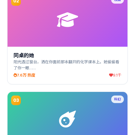
02
同桌的她
阳光透过窗台，洒在你面前那本翻开的化学课本上。她偷偷看
了你一眼……
7.6万 热度
9.1千
科幻
03