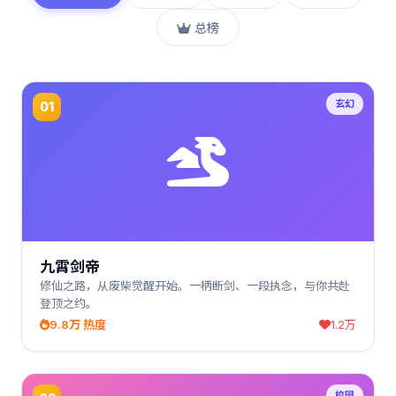
总榜
玄幻
01
九霄剑帝
修仙之路，从废柴觉醒开始。一柄断剑、一段执念，与你共赴
登顶之约。
9.8万 热度
1.2万
校园